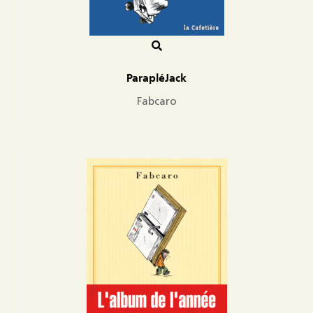
ParapléJack
Fabcaro