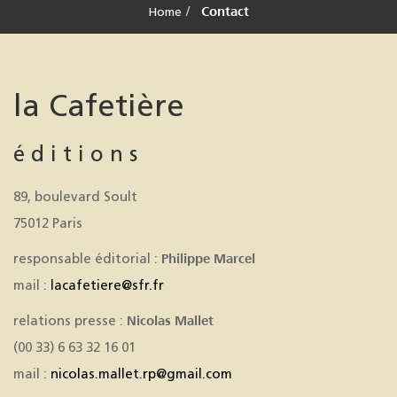
Contact
Home
la Cafetière
é d i t i o n s
89, boulevard Soult
75012 Paris
Philippe Marcel
responsable éditorial :
mail :
lacafetiere@sfr.fr
Nicolas Mallet
relations presse :
(00 33) 6 63 32 16 01
mail :
nicolas.mallet.rp@gmail.com