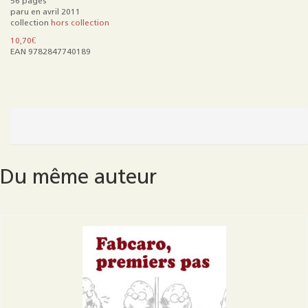
56 pages
paru en avril 2011
collection
hors collection
10,70
€
EAN 9782847740189
quantité
de
L'album
de
l'année
Du même auteur