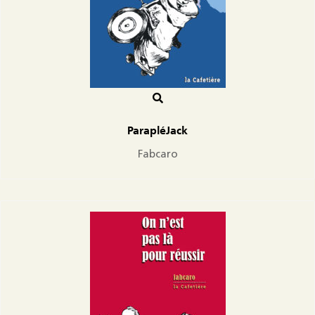
ParapléJack
Fabcaro