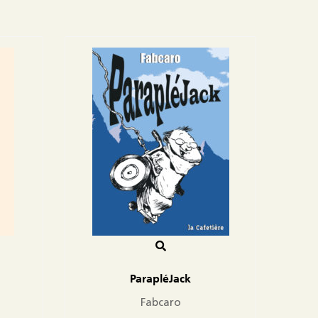
ParapléJack
Fabcaro