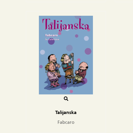
Talijanska
Fabcaro