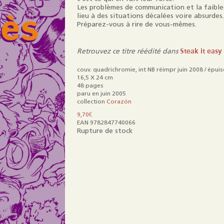
Mentions légales
Les problèmes de communication et la faible
lieu à des situations décalées voire absurdes.
Préparez-vous à rire de vous-mêmes.
Steak it easy
Retrouvez ce titre réédité dans
couv. quadrichromie, int NB réimpr juin 2008 / épuis
16,5 X 24 cm
48 pages
paru en juin 2005
collection
Corazón
9,70
€
EAN 9782847740066
Rupture de stock