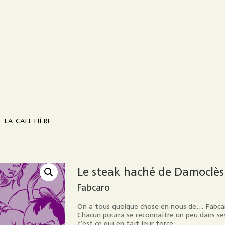
LA CAFETIÈRE
Présentation
Le steak haché de Damoclès
Fabcaro
Contact
On a tous quelque chose en nous de… Fabca
Diffusion / distribution
Chacun pourra se reconnaître un peu dans ses
c’est ce qui en fait leur force.