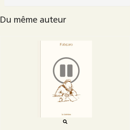
premiers
pas
Du même auteur