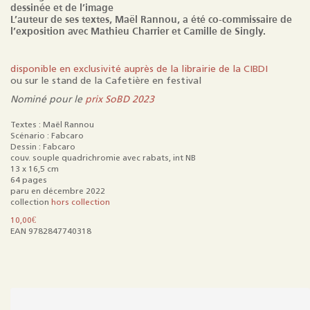
dessinée et de l’image
L’auteur de ses textes, Maël Rannou, a été co-commissaire de
l’exposition avec Mathieu Charrier et Camille de Singly.
disponible en exclusivité auprès de la librairie de la CIBDI
ou sur le stand de la Cafetière en festival
Nominé pour le
prix SoBD 2023
Textes : Maël Rannou
Scénario : Fabcaro
Dessin : Fabcaro
couv. souple quadrichromie avec rabats, int NB
13 x 16,5 cm
64 pages
paru en décembre 2022
collection
hors collection
10,00
€
EAN 9782847740318
quantité
de
Fabcaro,