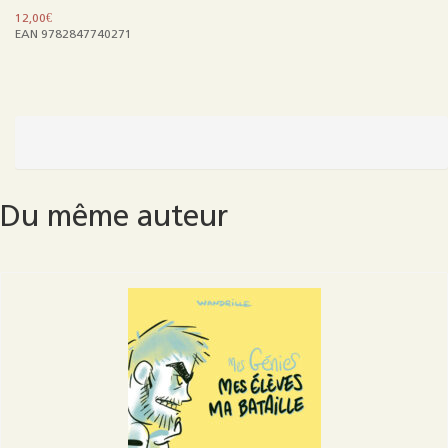
12,00
€
EAN 9782847740271
quantité
de
Mes
génies
:
Du même auteur
Leurs
pareils
à
deux
fois
ne
se
font