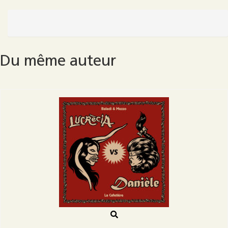
de
Nuit
Coffret
Du même auteur