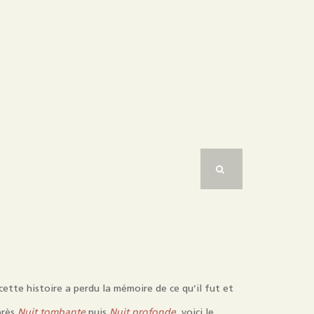
ette histoire a perdu la mémoire de ce qu’il fut et
près
Nuit tombante
puis
Nuit profonde
, voici le