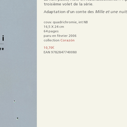
Mentions légales
troisième volet de la série.
Adaptation d’un conte des
Mille et une nuit
couv. quadrichromie, int NB
16,5 X 24 cm
64 pages
paru en février 2006
collection
Corazón
10,70
€
EAN 9782847740080
quantité
de
Nuit
blanche