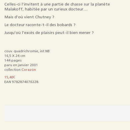
Celles-ci l’invitent à une partie de chasse sur la planète
Malakoff, habitée par un curieux docteur…
Mais d’où vient Chutney ?
Le docteur raconte-t-il des bobards ?
Jusqu’où l’excès de plaisirs peut-il bien mener ?
couv. quadrichromie, int NB
16,5 X 24 cm
144 pages
paru en janvier 2001
collection
Corazón
15,40
€
EAN 9782874070228
quantité
de
Cosmique
tralala