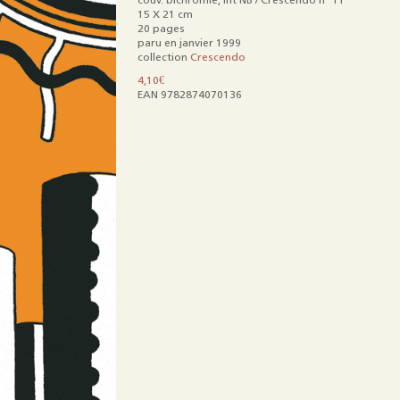
couv. bichromie, int NB / Crescendo n° 11
Mentions légales
15 X 21 cm
20 pages
paru en janvier 1999
collection
Crescendo
4,10
€
EAN 9782874070136
quantité
de
Là-
bas