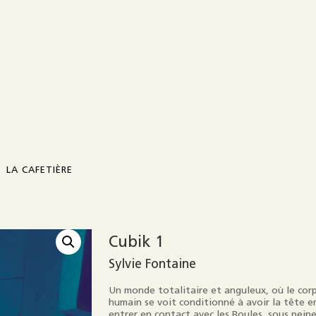
LA CAFETIÈRE
Présentation
Cubik 1
Sylvie Fontaine
Contact
Un monde totalitaire et anguleux, où le corp
Diffusion / distribution
humain se voit conditionné à avoir la tête e
entrer en contact avec les Boules, sous peine