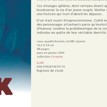
Mentions légales
Ces étranges sphères, dont certains disent q
bouleverser la vie d’un jeune couple. Walter 
une histoire qui tout d’abord les dépasse…
D’un trait nourri d’expressionnisme,
Cubik
mê
des personnages attachants parce qu’évolutifs
d’humour, soulève la problématique de la co
individus en quête de leur véritable identité.
couv. quadrichromie, int NB / épuisé
16,5 X 24 cm
48 pages
paru en janvier 2000
collection
Corazón
9,20
€
EAN 9782874070174
Rupture de stock