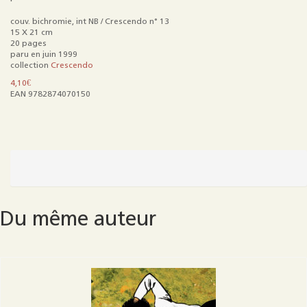
couv. bichromie, int NB / Crescendo n° 13
15 X 21 cm
20 pages
paru en juin 1999
collection
Crescendo
4,10
€
EAN 9782874070150
quantité
de
Fighterpilot
T2
:
Du même auteur
À
fleur
de
peau