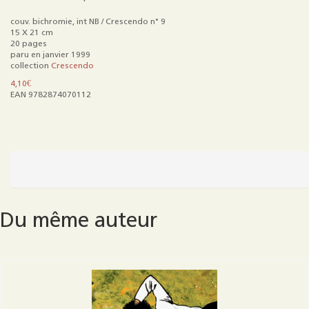
couv. bichromie, int NB / Crescendo n° 9
15 X 21 cm
20 pages
paru en janvier 1999
collection
Crescendo
4,10
€
EAN 9782874070112
quantité
de
Fighterpilot
T1
:
Du même auteur
Faune
abyssale